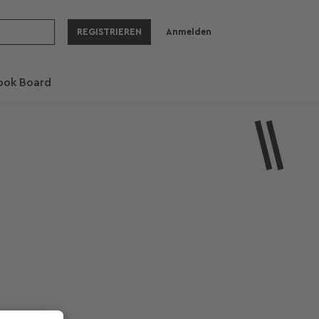
REGISTRIEREN
Anmelden
ook Board