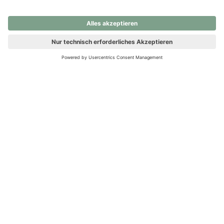
nochmals versuchen.
Ups! Da ist etwas schiefgelaufen. Bitte die Seite neu laden oder
nochmals versuchen.