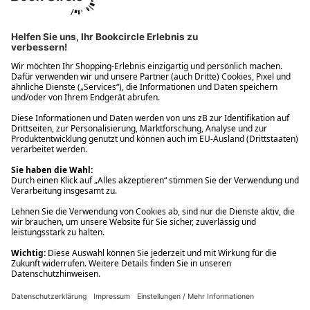
Ups! Da ist etwas schiefgelaufen. Bitte die Seite neu laden oder
nochmals versuchen.
Ups! Da ist etwas schiefgelaufen. Bitte die Seite neu laden oder