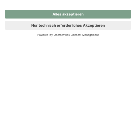
nochmals versuchen.
Ups! Da ist etwas schiefgelaufen. Bitte die Seite neu laden oder
nochmals versuchen.