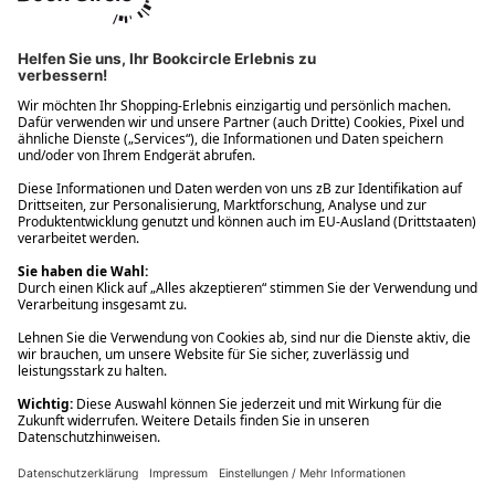
Ups! Da ist etwas schiefgelaufen. Bitte die Seite neu laden oder
nochmals versuchen.
Ups! Da ist etwas schiefgelaufen. Bitte die Seite neu laden oder