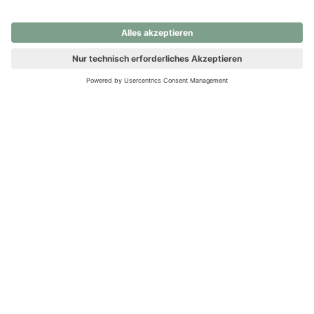
nochmals versuchen.
Ups! Da ist etwas schiefgelaufen. Bitte die Seite neu laden oder
nochmals versuchen.