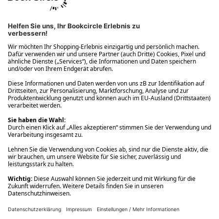
Ups! Da ist etwas schiefgelaufen. Bitte die Seite neu laden oder
nochmals versuchen.
Ups! Da ist etwas schiefgelaufen. Bitte die Seite neu laden oder