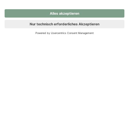
nochmals versuchen.
Ups! Da ist etwas schiefgelaufen. Bitte die Seite neu laden oder
nochmals versuchen.