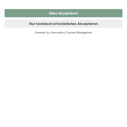
nochmals versuchen.
Ups! Da ist etwas schiefgelaufen. Bitte die Seite neu laden oder
nochmals versuchen.