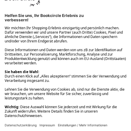
Ups! Da ist etwas schiefgelaufen. Bitte die Seite neu laden oder
nochmals versuchen.
Ups! Da ist etwas schiefgelaufen. Bitte die Seite neu laden oder