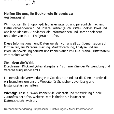
Ups! Da ist etwas schiefgelaufen. Bitte die Seite neu laden oder
nochmals versuchen.
Ups! Da ist etwas schiefgelaufen. Bitte die Seite neu laden oder