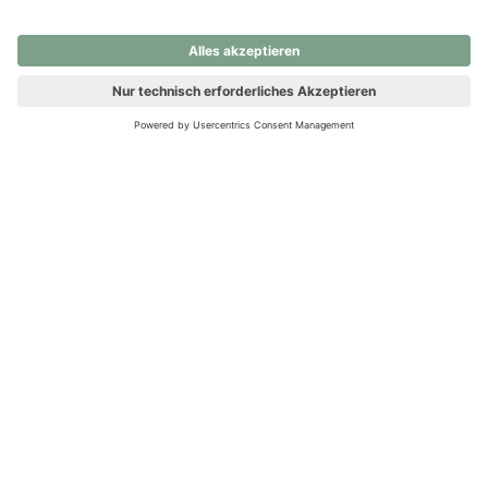
nochmals versuchen.
Ups! Da ist etwas schiefgelaufen. Bitte die Seite neu laden oder
nochmals versuchen.