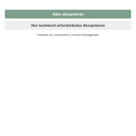
nochmals versuchen.
Ups! Da ist etwas schiefgelaufen. Bitte die Seite neu laden oder
nochmals versuchen.