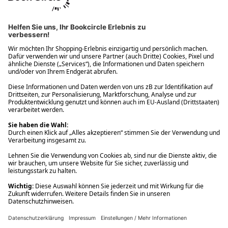
Ups! Da ist etwas schiefgelaufen. Bitte die Seite neu laden oder
nochmals versuchen.
Ups! Da ist etwas schiefgelaufen. Bitte die Seite neu laden oder