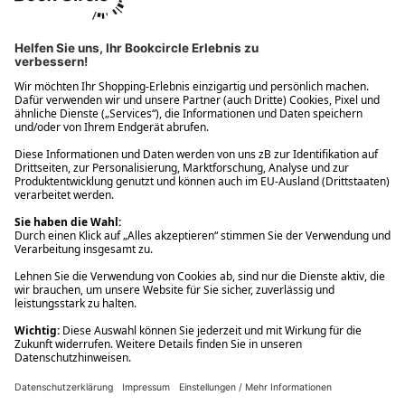
Ups! Da ist etwas schiefgelaufen. Bitte die Seite neu laden oder
nochmals versuchen.
Ups! Da ist etwas schiefgelaufen. Bitte die Seite neu laden oder