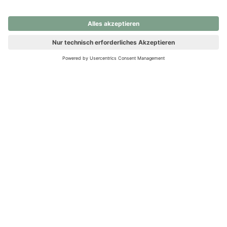
nochmals versuchen.
Ups! Da ist etwas schiefgelaufen. Bitte die Seite neu laden oder
nochmals versuchen.