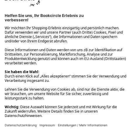
Ups! Da ist etwas schiefgelaufen. Bitte die Seite neu laden oder
nochmals versuchen.
Ups! Da ist etwas schiefgelaufen. Bitte die Seite neu laden oder