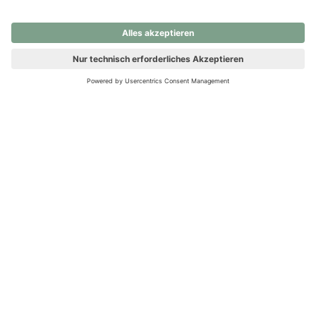
nochmals versuchen.
Ups! Da ist etwas schiefgelaufen. Bitte die Seite neu laden oder
nochmals versuchen.