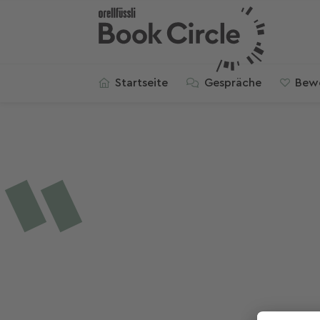
Startseite
Gespräche
Bew