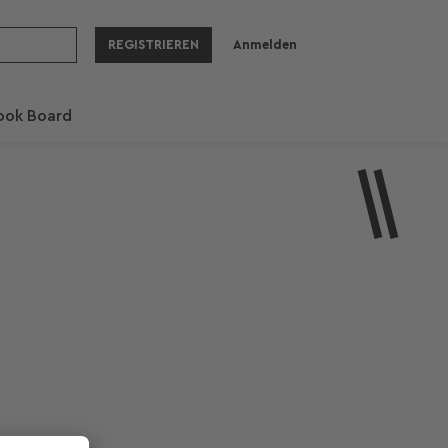
REGISTRIEREN
Anmelden
ook Board