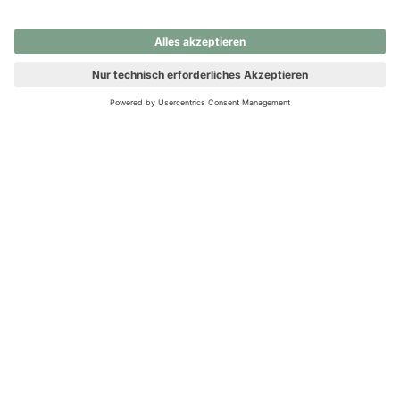
nochmals versuchen.
Ups! Da ist etwas schiefgelaufen. Bitte die Seite neu laden oder
nochmals versuchen.