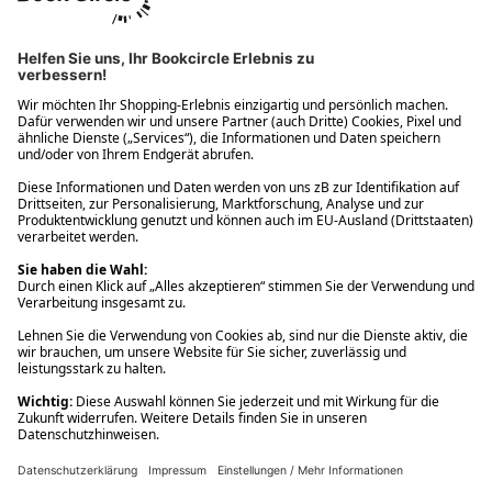
Ups! Da ist etwas schiefgelaufen. Bitte die Seite neu laden oder
nochmals versuchen.
Ups! Da ist etwas schiefgelaufen. Bitte die Seite neu laden oder