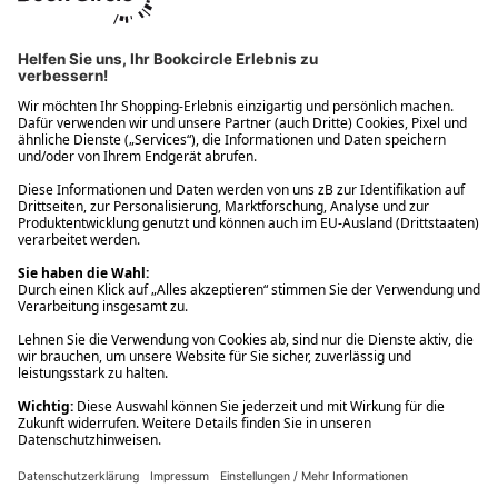
Ups! Da ist etwas schiefgelaufen. Bitte die Seite neu laden oder
nochmals versuchen.
Ups! Da ist etwas schiefgelaufen. Bitte die Seite neu laden oder