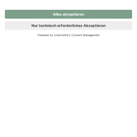
nochmals versuchen.
Ups! Da ist etwas schiefgelaufen. Bitte die Seite neu laden oder
nochmals versuchen.