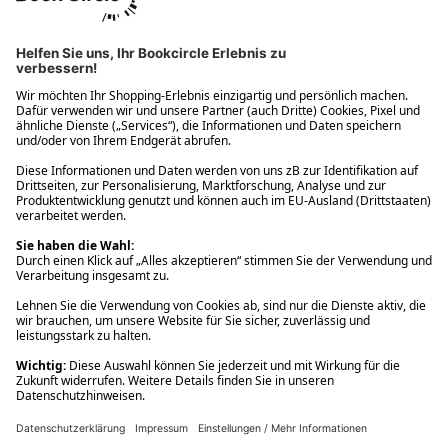
Ups! Da ist etwas schiefgelaufen. Bitte die Seite neu laden oder
nochmals versuchen.
Ups! Da ist etwas schiefgelaufen. Bitte die Seite neu laden oder