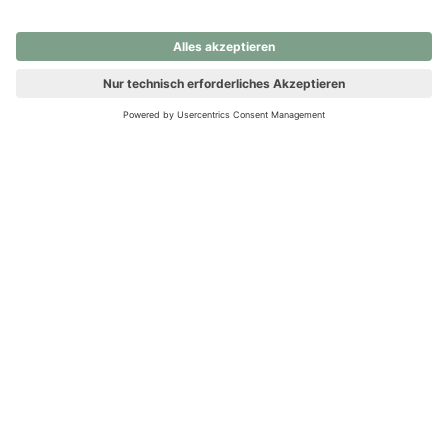
nochmals versuchen.
Ups! Da ist etwas schiefgelaufen. Bitte die Seite neu laden oder
nochmals versuchen.