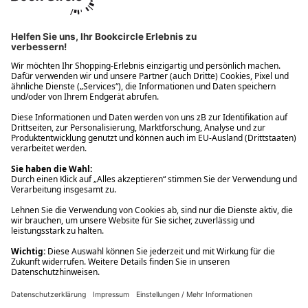
Ups! Da ist etwas schiefgelaufen. Bitte die Seite neu laden oder
nochmals versuchen.
Ups! Da ist etwas schiefgelaufen. Bitte die Seite neu laden oder