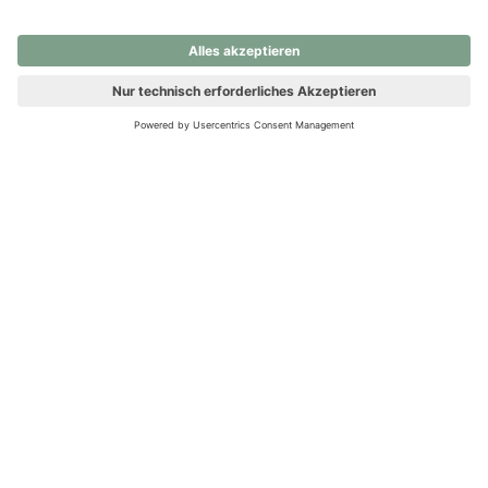
nochmals versuchen.
Ups! Da ist etwas schiefgelaufen. Bitte die Seite neu laden oder
nochmals versuchen.