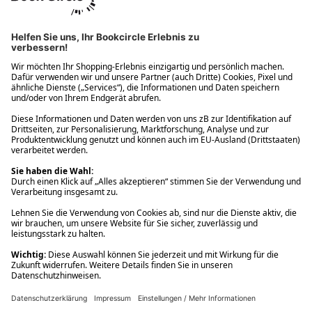
Ups! Da ist etwas schiefgelaufen. Bitte die Seite neu laden oder
nochmals versuchen.
Ups! Da ist etwas schiefgelaufen. Bitte die Seite neu laden oder