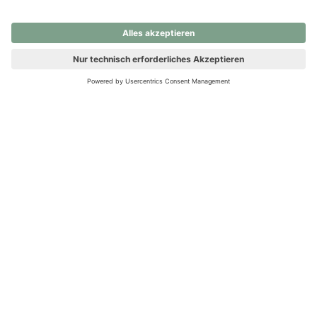
nochmals versuchen.
Ups! Da ist etwas schiefgelaufen. Bitte die Seite neu laden oder
nochmals versuchen.