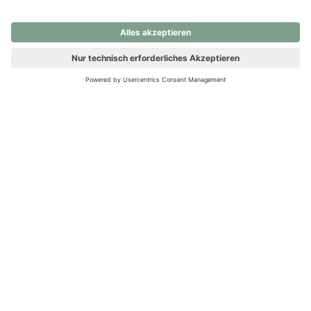
nochmals versuchen.
Ups! Da ist etwas schiefgelaufen. Bitte die Seite neu laden oder
nochmals versuchen.