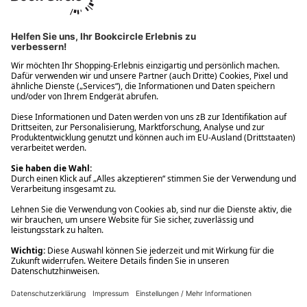
Ups! Da ist etwas schiefgelaufen. Bitte die Seite neu laden oder
nochmals versuchen.
Ups! Da ist etwas schiefgelaufen. Bitte die Seite neu laden oder