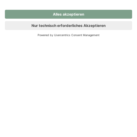
nochmals versuchen.
Ups! Da ist etwas schiefgelaufen. Bitte die Seite neu laden oder
nochmals versuchen.