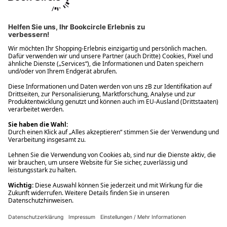
Ups! Da ist etwas schiefgelaufen. Bitte die Seite neu laden oder
nochmals versuchen.
Ups! Da ist etwas schiefgelaufen. Bitte die Seite neu laden oder