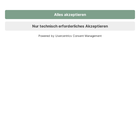
nochmals versuchen.
Ups! Da ist etwas schiefgelaufen. Bitte die Seite neu laden oder
nochmals versuchen.