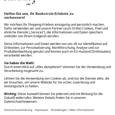
Ups! Da ist etwas schiefgelaufen. Bitte die Seite neu laden oder
nochmals versuchen.
Ups! Da ist etwas schiefgelaufen. Bitte die Seite neu laden oder