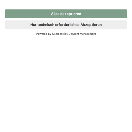
nochmals versuchen.
Ups! Da ist etwas schiefgelaufen. Bitte die Seite neu laden oder
nochmals versuchen.