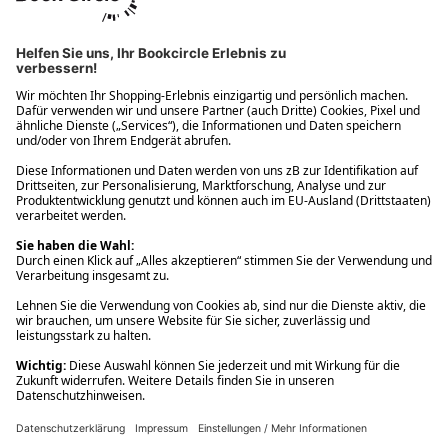
Ups! Da ist etwas schiefgelaufen. Bitte die Seite neu laden oder
nochmals versuchen.
Ups! Da ist etwas schiefgelaufen. Bitte die Seite neu laden oder