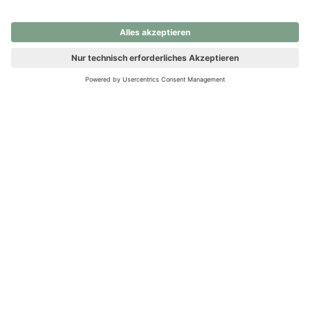
nochmals versuchen.
Ups! Da ist etwas schiefgelaufen. Bitte die Seite neu laden oder
nochmals versuchen.