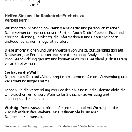
Ups! Da ist etwas schiefgelaufen. Bitte die Seite neu laden oder
nochmals versuchen.
Ups! Da ist etwas schiefgelaufen. Bitte die Seite neu laden oder