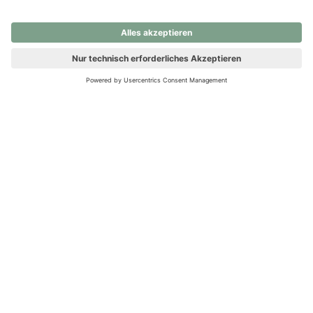
nochmals versuchen.
Ups! Da ist etwas schiefgelaufen. Bitte die Seite neu laden oder
nochmals versuchen.