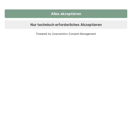
nochmals versuchen.
Ups! Da ist etwas schiefgelaufen. Bitte die Seite neu laden oder
nochmals versuchen.