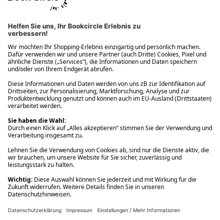
Ups! Da ist etwas schiefgelaufen. Bitte die Seite neu laden oder
nochmals versuchen.
Ups! Da ist etwas schiefgelaufen. Bitte die Seite neu laden oder