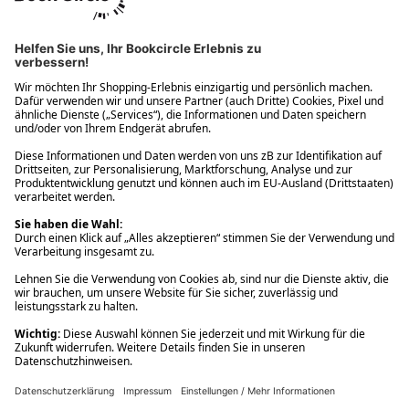
Ups! Da ist etwas schiefgelaufen. Bitte die Seite neu laden oder
nochmals versuchen.
Ups! Da ist etwas schiefgelaufen. Bitte die Seite neu laden oder