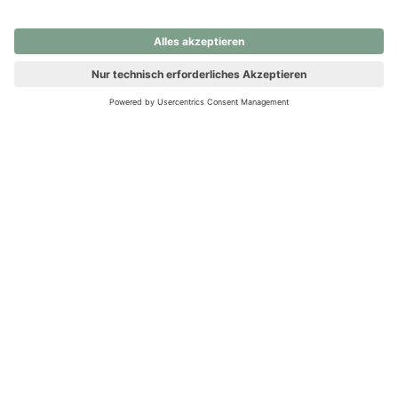
nochmals versuchen.
Ups! Da ist etwas schiefgelaufen. Bitte die Seite neu laden oder
nochmals versuchen.