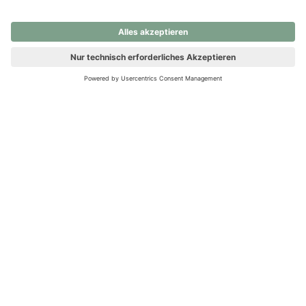
nochmals versuchen.
Ups! Da ist etwas schiefgelaufen. Bitte die Seite neu laden oder
nochmals versuchen.