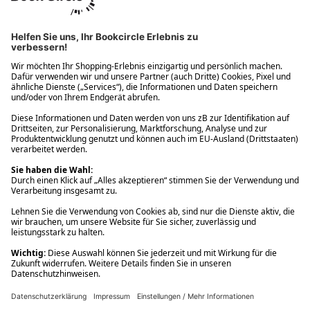
Ups! Da ist etwas schiefgelaufen. Bitte die Seite neu laden oder
nochmals versuchen.
Ups! Da ist etwas schiefgelaufen. Bitte die Seite neu laden oder