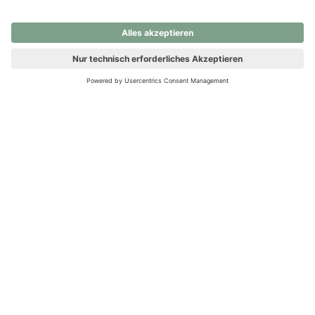
nochmals versuchen.
Ups! Da ist etwas schiefgelaufen. Bitte die Seite neu laden oder
nochmals versuchen.