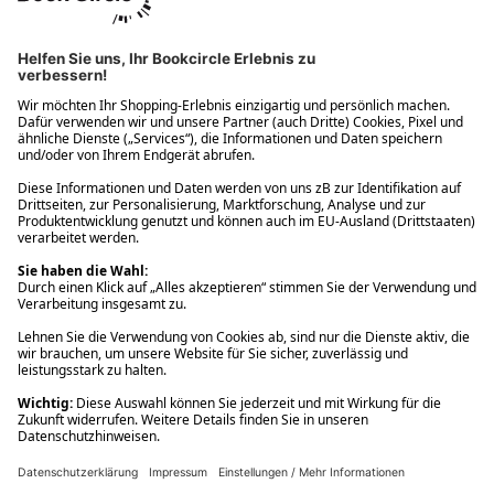
Ups! Da ist etwas schiefgelaufen. Bitte die Seite neu laden oder
nochmals versuchen.
Ups! Da ist etwas schiefgelaufen. Bitte die Seite neu laden oder