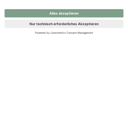
nochmals versuchen.
Ups! Da ist etwas schiefgelaufen. Bitte die Seite neu laden oder
nochmals versuchen.