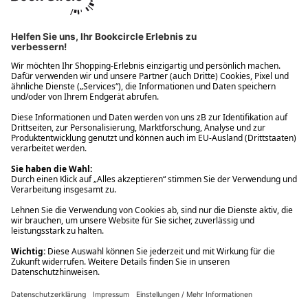
Ups! Da ist etwas schiefgelaufen. Bitte die Seite neu laden oder
nochmals versuchen.
Ups! Da ist etwas schiefgelaufen. Bitte die Seite neu laden oder