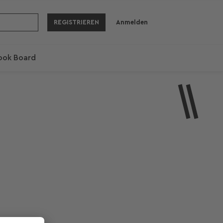
REGISTRIEREN
Anmelden
ook Board