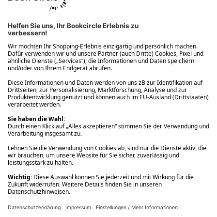
Ups! Da ist etwas schiefgelaufen. Bitte die Seite neu laden oder
nochmals versuchen.
Ups! Da ist etwas schiefgelaufen. Bitte die Seite neu laden oder