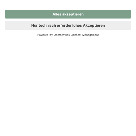
nochmals versuchen.
Ups! Da ist etwas schiefgelaufen. Bitte die Seite neu laden oder
nochmals versuchen.