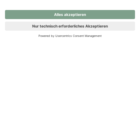
nochmals versuchen.
Ups! Da ist etwas schiefgelaufen. Bitte die Seite neu laden oder
nochmals versuchen.