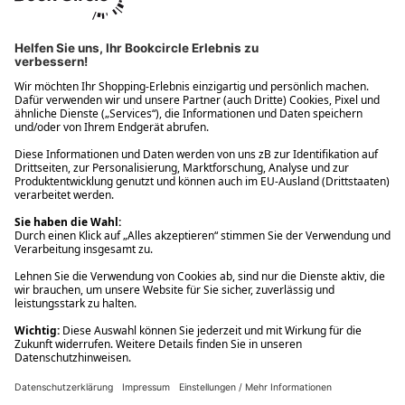
Ups! Da ist etwas schiefgelaufen. Bitte die Seite neu laden oder
nochmals versuchen.
Ups! Da ist etwas schiefgelaufen. Bitte die Seite neu laden oder