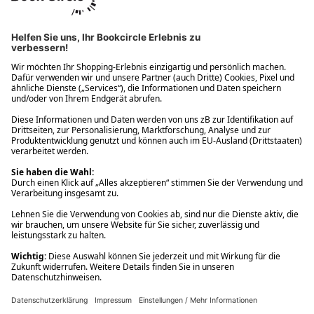
Ups! Da ist etwas schiefgelaufen. Bitte die Seite neu laden oder
nochmals versuchen.
Ups! Da ist etwas schiefgelaufen. Bitte die Seite neu laden oder