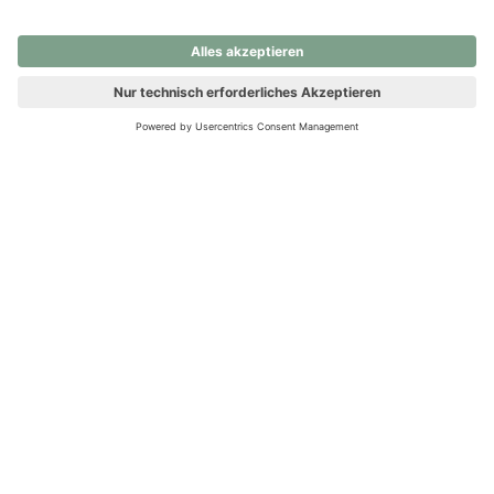
nochmals versuchen.
Ups! Da ist etwas schiefgelaufen. Bitte die Seite neu laden oder
nochmals versuchen.