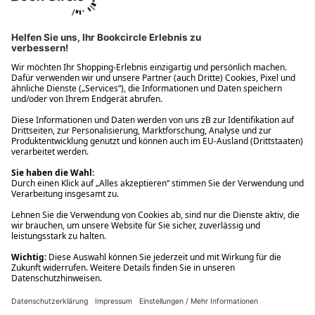
Ups! Da ist etwas schiefgelaufen. Bitte die Seite neu laden oder
nochmals versuchen.
Ups! Da ist etwas schiefgelaufen. Bitte die Seite neu laden oder