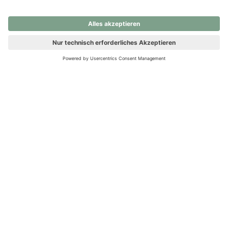
nochmals versuchen.
Ups! Da ist etwas schiefgelaufen. Bitte die Seite neu laden oder
nochmals versuchen.