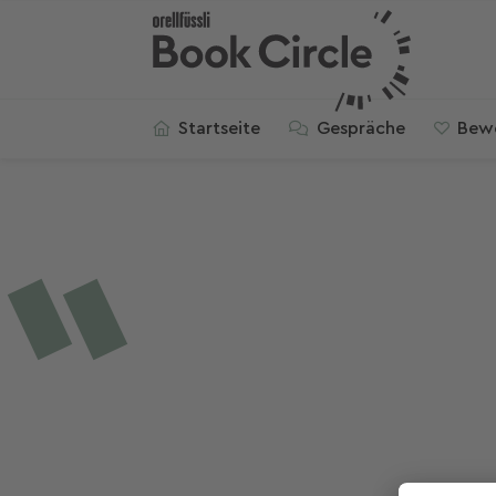
Startseite
Gespräche
Bew