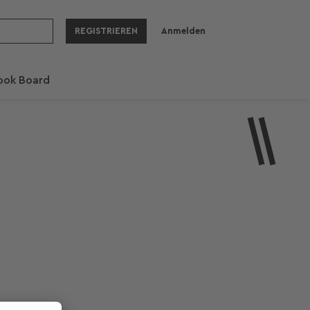
REGISTRIEREN
Anmelden
ook Board