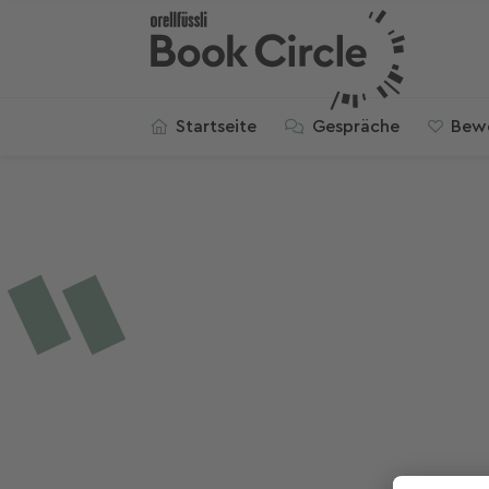
Startseite
Gespräche
Bew