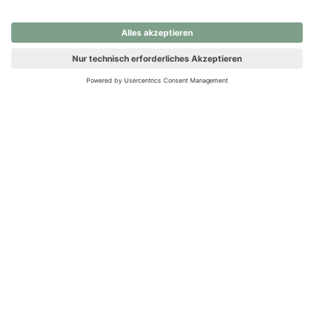
nochmals versuchen.
Ups! Da ist etwas schiefgelaufen. Bitte die Seite neu laden oder
nochmals versuchen.