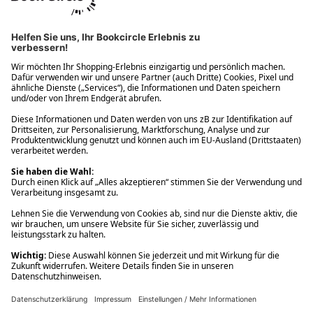
Ups! Da ist etwas schiefgelaufen. Bitte die Seite neu laden oder
nochmals versuchen.
Ups! Da ist etwas schiefgelaufen. Bitte die Seite neu laden oder