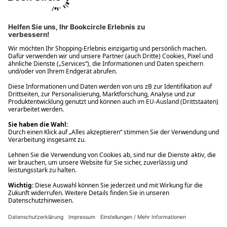
Ups! Da ist etwas schiefgelaufen. Bitte die Seite neu laden oder
nochmals versuchen.
Ups! Da ist etwas schiefgelaufen. Bitte die Seite neu laden oder