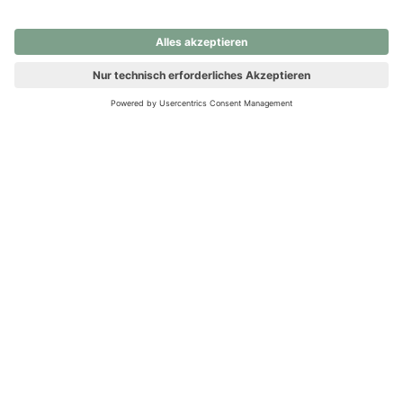
nochmals versuchen.
Ups! Da ist etwas schiefgelaufen. Bitte die Seite neu laden oder
nochmals versuchen.