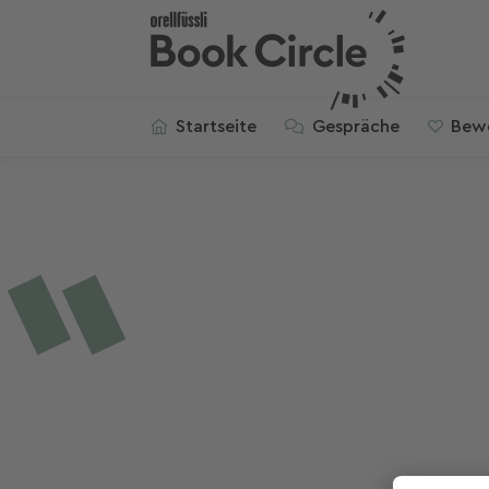
Startseite
Gespräche
Bew