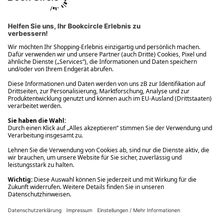
Ups! Da ist etwas schiefgelaufen. Bitte die Seite neu laden oder
nochmals versuchen.
Ups! Da ist etwas schiefgelaufen. Bitte die Seite neu laden oder