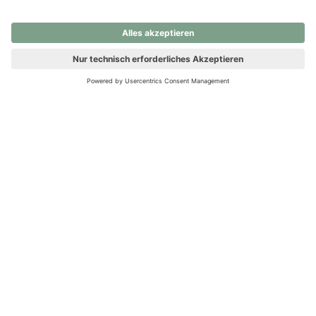
nochmals versuchen.
Ups! Da ist etwas schiefgelaufen. Bitte die Seite neu laden oder
nochmals versuchen.