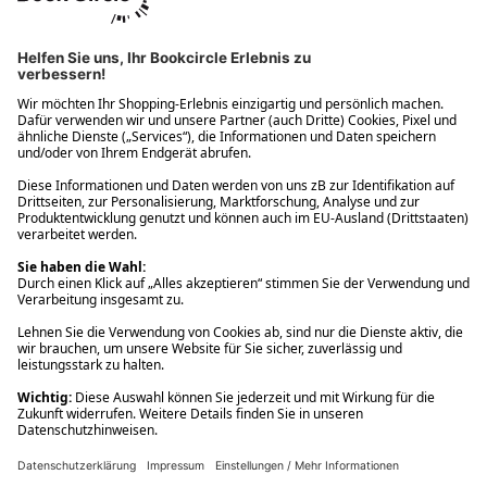
Ups! Da ist etwas schiefgelaufen. Bitte die Seite neu laden oder
nochmals versuchen.
Ups! Da ist etwas schiefgelaufen. Bitte die Seite neu laden oder