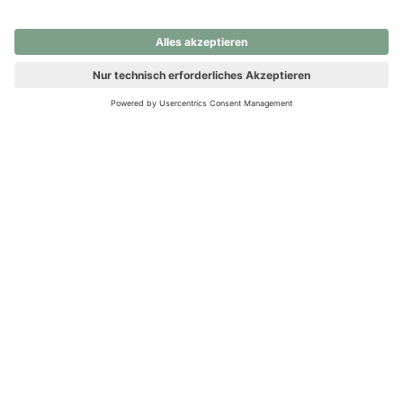
nochmals versuchen.
Ups! Da ist etwas schiefgelaufen. Bitte die Seite neu laden oder
nochmals versuchen.