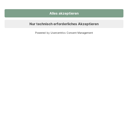
nochmals versuchen.
Ups! Da ist etwas schiefgelaufen. Bitte die Seite neu laden oder
nochmals versuchen.