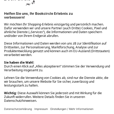
Ups! Da ist etwas schiefgelaufen. Bitte die Seite neu laden oder
nochmals versuchen.
Ups! Da ist etwas schiefgelaufen. Bitte die Seite neu laden oder