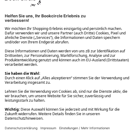
Ups! Da ist etwas schiefgelaufen. Bitte die Seite neu laden oder
nochmals versuchen.
Ups! Da ist etwas schiefgelaufen. Bitte die Seite neu laden oder