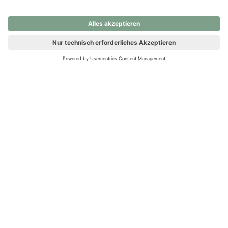
nochmals versuchen.
Ups! Da ist etwas schiefgelaufen. Bitte die Seite neu laden oder
nochmals versuchen.