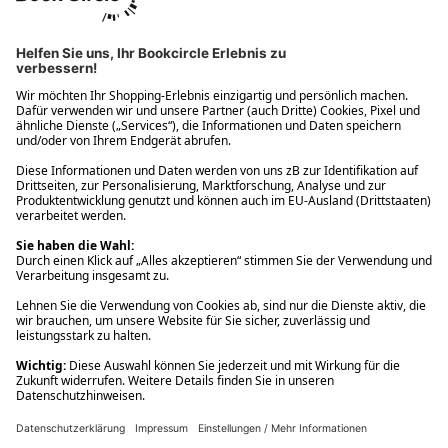
Ups! Da ist etwas schiefgelaufen. Bitte die Seite neu laden oder
nochmals versuchen.
Ups! Da ist etwas schiefgelaufen. Bitte die Seite neu laden oder