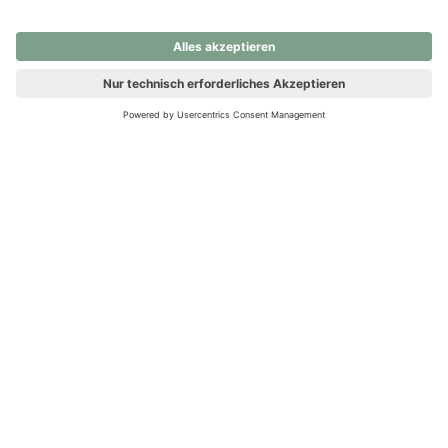
nochmals versuchen.
Ups! Da ist etwas schiefgelaufen. Bitte die Seite neu laden oder
nochmals versuchen.