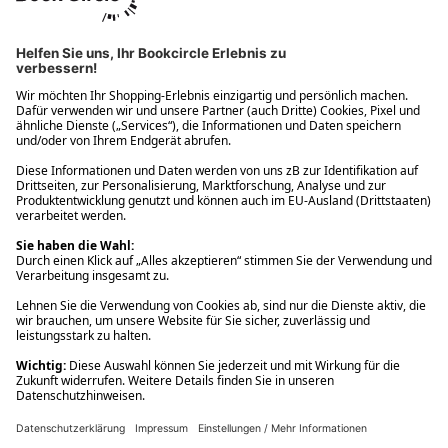
Ups! Da ist etwas schiefgelaufen. Bitte die Seite neu laden oder
nochmals versuchen.
Ups! Da ist etwas schiefgelaufen. Bitte die Seite neu laden oder