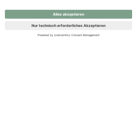
nochmals versuchen.
Ups! Da ist etwas schiefgelaufen. Bitte die Seite neu laden oder
nochmals versuchen.