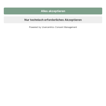
nochmals versuchen.
Ups! Da ist etwas schiefgelaufen. Bitte die Seite neu laden oder
nochmals versuchen.