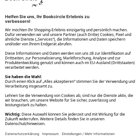
Ups! Da ist etwas schiefgelaufen. Bitte die Seite neu laden oder
nochmals versuchen.
Ups! Da ist etwas schiefgelaufen. Bitte die Seite neu laden oder