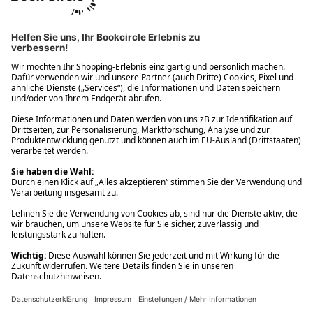
Ups! Da ist etwas schiefgelaufen. Bitte die Seite neu laden oder
nochmals versuchen.
Ups! Da ist etwas schiefgelaufen. Bitte die Seite neu laden oder