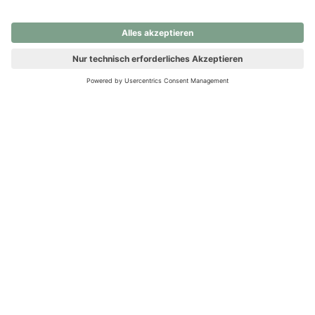
nochmals versuchen.
Ups! Da ist etwas schiefgelaufen. Bitte die Seite neu laden oder
nochmals versuchen.