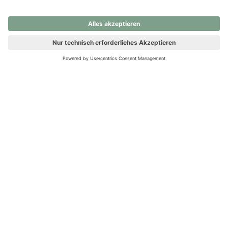
nochmals versuchen.
Ups! Da ist etwas schiefgelaufen. Bitte die Seite neu laden oder
nochmals versuchen.