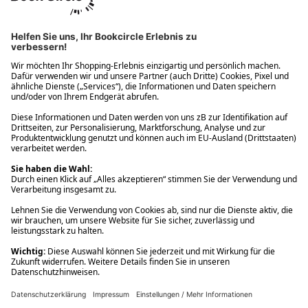
Ups! Da ist etwas schiefgelaufen. Bitte die Seite neu laden oder
nochmals versuchen.
Ups! Da ist etwas schiefgelaufen. Bitte die Seite neu laden oder