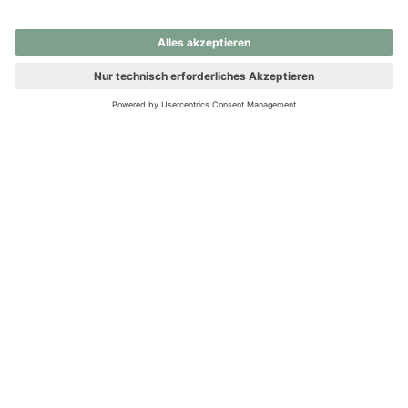
nochmals versuchen.
Ups! Da ist etwas schiefgelaufen. Bitte die Seite neu laden oder
nochmals versuchen.