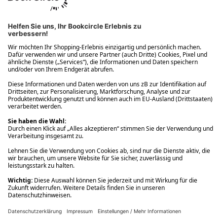
Ups! Da ist etwas schiefgelaufen. Bitte die Seite neu laden oder
nochmals versuchen.
Ups! Da ist etwas schiefgelaufen. Bitte die Seite neu laden oder