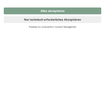
nochmals versuchen.
Ups! Da ist etwas schiefgelaufen. Bitte die Seite neu laden oder
nochmals versuchen.