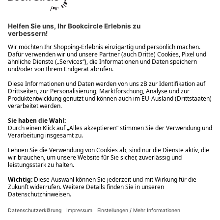
Ups! Da ist etwas schiefgelaufen. Bitte die Seite neu laden oder
nochmals versuchen.
Ups! Da ist etwas schiefgelaufen. Bitte die Seite neu laden oder