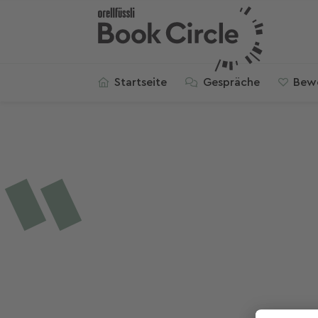
Startseite
Gespräche
Bew